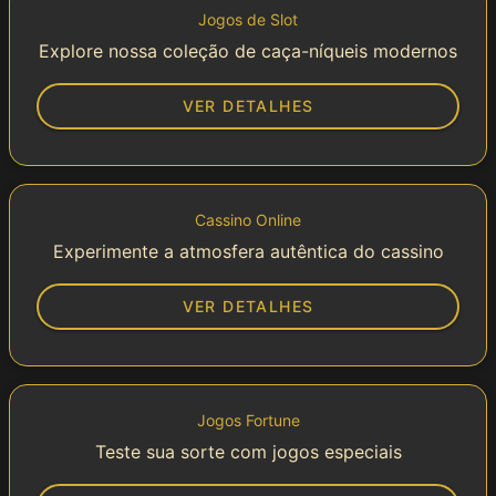
Jogos de Slot
Explore nossa coleção de caça-níqueis modernos
VER DETALHES
Cassino Online
Experimente a atmosfera autêntica do cassino
VER DETALHES
Jogos Fortune
Teste sua sorte com jogos especiais