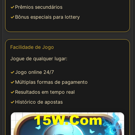
Prêmios secundários
Bônus especiais para lottery
Facilidade de Jogo
Jogue de qualquer lugar:
Jogo online 24/7
Múltiplas formas de pagamento
Resultados em tempo real
Histórico de apostas