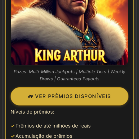
Prizes: Multi-Million Jackpots | Multiple Tiers | Weekly
Draws | Guaranteed Payouts
🎁 VER PRÊMIOS DISPONÍVEIS
Níveis de prêmios:
Prêmios de até milhões de reais
Acumulação de prêmios