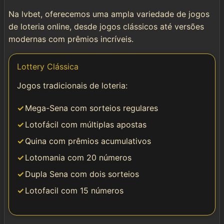
Instalar
Na lvbet, oferecemos uma ampla variedade de jogos
de loteria online, desde jogos clássicos até versões
🌐 Social & Contato
modernas com prêmios incríveis.
📱 Telegram
Lottery Clássica
Jogos tradicionais de loteria:
📘 Facebook
Mega-Sena com sorteios regulares
Lotofácil com múltiplas apostas
Quina com prêmios acumulativos
Lotomania com 20 números
Dupla Sena com dois sorteios
Lotofacil com 15 números