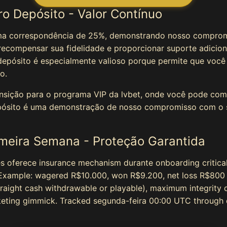
o Depósito - Valor Contínuo
uma correspondência de 25%, demonstrando nosso comprom
 recompensar sua fidelidade e proporcionar suporte adicio
 depósito é especialmente valioso porque permite que você
o.
ição para o programa VIP da lvbet, onde você pode começ
depósito é uma demonstração de nosso compromisso com o 
meira Semana - Proteção Garantida
 oferece insurance mechanism durante onboarding critical 
Example: wagered R$10.000, won R$9.200, net loss R$80
raight cash withdrawable or playable), maximum integrity
keting gimmick. Tracked segunda-feira 00:00 UTC through