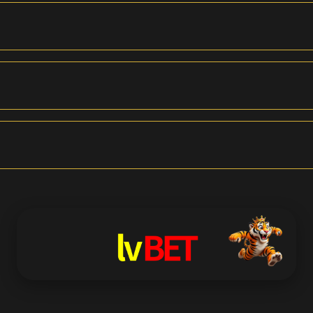
🌐 Social & Contato
📱 Telegram
📘 Facebook