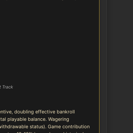
 Track
tive, doubling effective bankroll
tal playable balance. Wagering
ithdrawable status). Game contribution