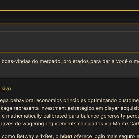
 boas-vindas do mercado, projetados para dar a você o m
usivo
ega behavioral economics principles optimizando customer 
ckage representa investment estratégico em player acquis
 mathematically calibrated para balance generosity perce
través de wagering requirements calculados via Monte Carl
 como Betway e 1xBet, o
lvbet
oferece login mais seguro 