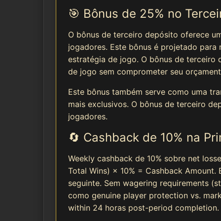
🎯 Bônus de 25% no Terceir
O bônus de terceiro depósito oferece 
jogadores. Este bônus é projetado para
estratégia de jogo. O bônus de terceiro
de jogo sem comprometer seu orçament
Este bônus também serve como uma trans
mais exclusivos. O bônus de terceiro 
jogadores.
🔄 Cashback de 10% na Pri
Weekly cashback de 10% sobre net losses
Total Wins) × 10% = Cashback Amount. 
seguinte. Sem wagering requirements (st
como genuine player protection vs. mar
within 24 horas post-period completion.