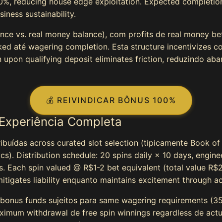
20%, reducing house edge exploitation. Expected completio
iness sustainability.
nce vs. real money balance), com profits de real money be
ed até wagering completion. Esta structure incentivizes 
n upon qualifying deposit eliminates friction, reduzindo 
💰 REIVINDICAR BÔNUS 100%
 Experiência Completa
ribuídas across curated slot selection (tipicamente Book of
). Distribution schedule: 20 spins daily × 10 days, engine
s. Each spin valued @ R$1-2 bet equivalent (total value 
mitigates liability enquanto maintains excitement through a
 bonus funds sujeitos para same wagering requirements (35
imum withdrawal de free spin winnings regardless de actua