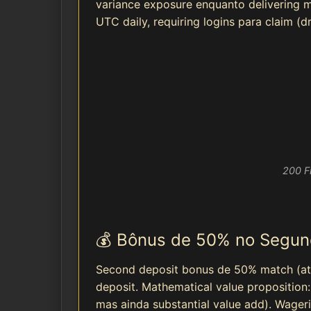
variance exposure enquanto delivering m
UTC daily, requiring logins para claim (dr
200 F
💰 Bônus de 50% no Segund
Second deposit bonus de 50% match (at
deposit. Mathematical value proposition
mas ainda substantial value add). Wager